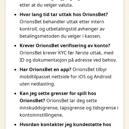
etter at du velger valuta.
Hvor lang tid tar uttak hos OrionsBet?
OrionsBet behandler uttak etter intern
kontroll, og utbetalingstid avhenger av
betalingsmetoden du velger i kassen.
Krever OrionsBet verifisering av konto?
OrionsBet krever KYC før første uttak, med
ID og dokumentasjon på adresse ved behov.
Har OrionsBet en app?
OrionsBet tilbyr
mobiltilpasset nettside for iOS og Android
uten nedlasting.
Kan jeg sette grenser for spill hos
OrionsBet?
OrionsBet lar deg sette
innskuddsgrense, tapsgrense og tidsgrense i
kontoinnstillingene.
Hvordan kontakter jeg kundestøtte hos