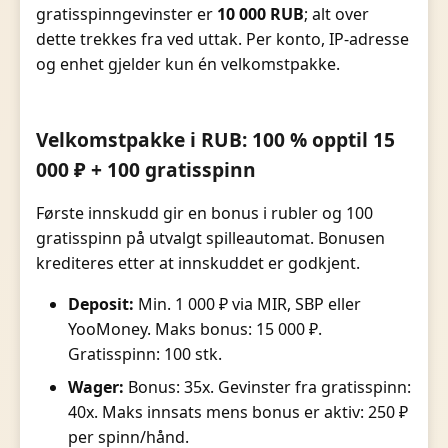
gratisspinngevinster er
10 000 RUB
; alt over
dette trekkes fra ved uttak. Per konto, IP-adresse
og enhet gjelder kun én velkomstpakke.
Velkomstpakke i RUB: 100 % opptil 15
000 ₽ + 100 gratisspinn
Første innskudd gir en bonus i rubler og 100
gratisspinn på utvalgt spilleautomat. Bonusen
krediteres etter at innskuddet er godkjent.
Deposit:
Min. 1 000 ₽ via MIR, SBP eller
YooMoney. Maks bonus: 15 000 ₽.
Gratisspinn: 100 stk.
Wager:
Bonus: 35x. Gevinster fra gratisspinn:
40x. Maks innsats mens bonus er aktiv: 250 ₽
per spinn/hånd.