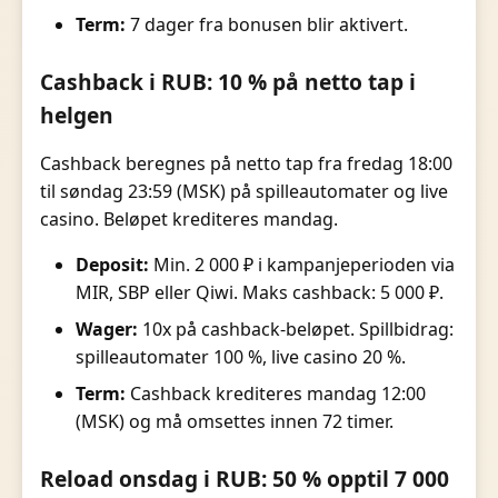
Term:
7 dager fra bonusen blir aktivert.
Cashback i RUB: 10 % på netto tap i
helgen
Cashback beregnes på netto tap fra fredag 18:00
til søndag 23:59 (MSK) på spilleautomater og live
casino. Beløpet krediteres mandag.
Deposit:
Min. 2 000 ₽ i kampanjeperioden via
MIR, SBP eller Qiwi. Maks cashback: 5 000 ₽.
Wager:
10x på cashback-beløpet. Spillbidrag:
spilleautomater 100 %, live casino 20 %.
Term:
Cashback krediteres mandag 12:00
(MSK) og må omsettes innen 72 timer.
Reload onsdag i RUB: 50 % opptil 7 000