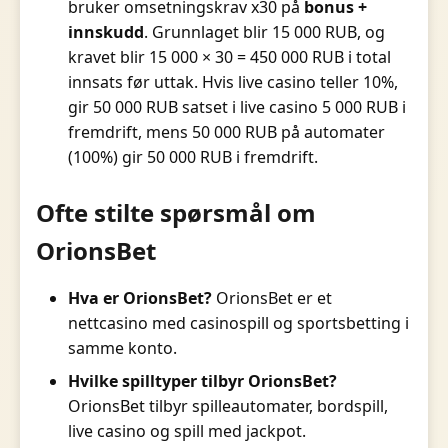
bruker omsetningskrav x30 på
bonus +
innskudd
. Grunnlaget blir 15 000 RUB, og
kravet blir 15 000 × 30 = 450 000 RUB i total
innsats før uttak. Hvis live casino teller 10%,
gir 50 000 RUB satset i live casino 5 000 RUB i
fremdrift, mens 50 000 RUB på automater
(100%) gir 50 000 RUB i fremdrift.
Ofte stilte spørsmål om
OrionsBet
Hva er OrionsBet?
OrionsBet er et
nettcasino med casinospill og sportsbetting i
samme konto.
Hvilke spilltyper tilbyr OrionsBet?
OrionsBet tilbyr spilleautomater, bordspill,
live casino og spill med jackpot.