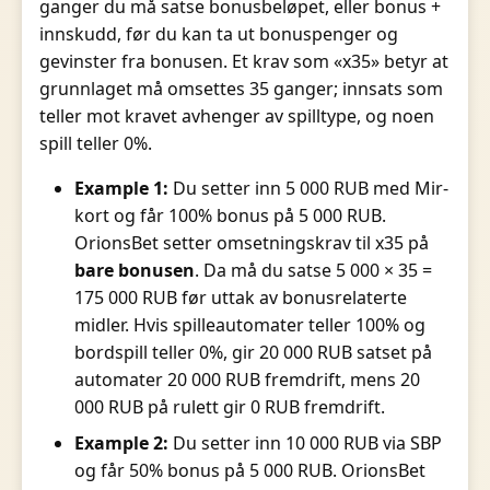
ganger du må satse bonusbeløpet, eller bonus +
innskudd, før du kan ta ut bonuspenger og
gevinster fra bonusen. Et krav som «x35» betyr at
grunnlaget må omsettes 35 ganger; innsats som
teller mot kravet avhenger av spilltype, og noen
spill teller 0%.
Example 1:
Du setter inn 5 000 RUB med Mir-
kort og får 100% bonus på 5 000 RUB.
OrionsBet setter omsetningskrav til x35 på
bare bonusen
. Da må du satse 5 000 × 35 =
175 000 RUB før uttak av bonusrelaterte
midler. Hvis spilleautomater teller 100% og
bordspill teller 0%, gir 20 000 RUB satset på
automater 20 000 RUB fremdrift, mens 20
000 RUB på rulett gir 0 RUB fremdrift.
Example 2:
Du setter inn 10 000 RUB via SBP
og får 50% bonus på 5 000 RUB. OrionsBet