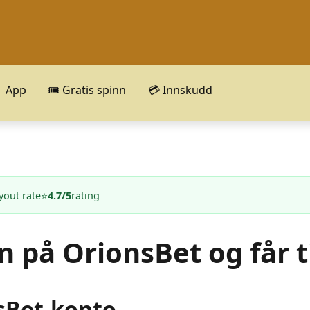
 App
🎟️ Gratis spinn
💳 Innskudd
yout rate
⭐
4.7/5
rating
nn på OrionsBet og får 
nsBet-konto