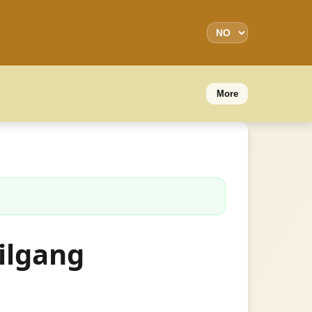
More
tilgang