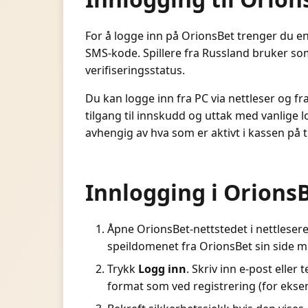
For å logge inn på OrionsBet trenger du e
SMS-kode. Spillere fra Russland bruker som 
verifiseringsstatus.
Du kan logge inn fra PC via nettleser og f
tilgang til innskudd og uttak med vanlig
avhengig av hva som er aktivt i kassen på 
Innlogging i OrionsB
Åpne OrionsBet-nettstedet i nettlesere
speildomenet fra OrionsBet sin side med
Trykk
Logg inn
. Skriv inn e-post elle
format som ved registrering (for ekse