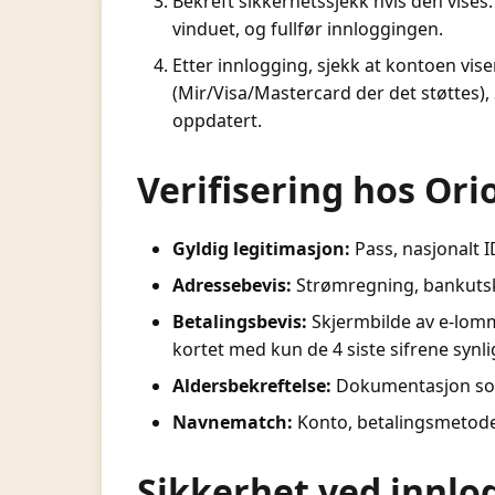
Bekreft sikkerhetssjekk hvis den vises
vinduet, og fullfør innloggingen.
Etter innlogging, sjekk at kontoen vise
(Mir/Visa/Mastercard der det støttes), 
oppdatert.
Verifisering hos Or
Gyldig legitimasjon:
Pass, nasjonalt I
Adressebevis:
Strømregning, bankutskri
Betalingsbevis:
Skjermbilde av e-lomm
kortet med kun de 4 siste sifrene synli
Aldersbekreftelse:
Dokumentasjon som v
Navnematch:
Konto, betalingsmetode
Sikkerhet ved innlo