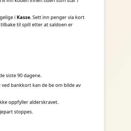
iv inn koden innen tiden som står i
gelige i
Kasse
. Sett inn penger via kort
bake til spill etter at saldoen er
de siste 90 dagene.
; ved bankkort kan de be om bilde av
ke oppfyller alderskravet.
epart stoppes.