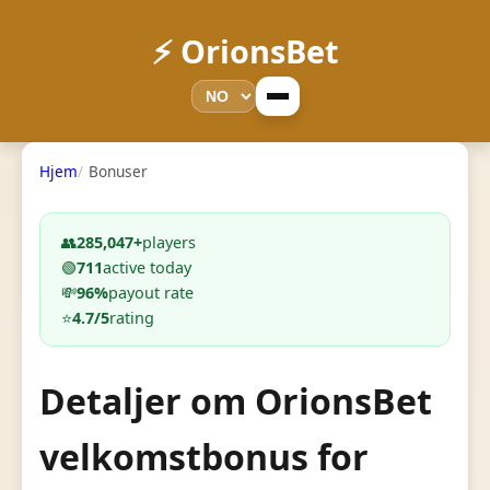
⚡ OrionsBet
Hjem
Bonuser
👥
285,047+
players
🟢
711
active today
💸
96%
payout rate
⭐
4.7/5
rating
Detaljer om OrionsBet
velkomstbonus for