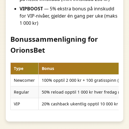
VIPBOOST
— 5% ekstra bonus på innskudd
for VIP-nivåer, gjelder én gang per uke (maks
1 000 kr)
Bonussammenligning for
OrionsBet
Type
Bonus
Newcomer
100% opptil 2 000 kr + 100 gratisspinn (min.
Regular
50% reload opptil 1 000 kr hver fredag (min.
VIP
20% cashback ukentlig opptil 10 000 kr + hø