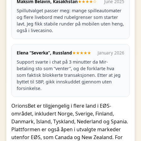
Maksim Belavin, Kasakhstan
★★★★☆
June 2025
Spillutvalget passer meg: mange spilleautomater
og flere livebord med rubelgrenser som starter
lavt. Jeg fikk stabile runder på mobilen uten heng,
også i livecasino.
Elena “Severka”, Russland
★★★★★
January 2026
Support svarte i chat på 3 minutter da Mir-
betaling sto som “venter”, og de forklarte hva
som faktisk blokkerte transaksjonen. Etter at jeg
byttet til SBP, gikk innskuddet gjennom uten
forsinkelse.
OrionsBet er tilgjengelig i flere land i EØS-
området, inkludert Norge, Sverige, Finland,
Danmark, Island, Tyskland, Nederland og Spania.
Plattformen er også åpen i utvalgte markeder
utenfor EØS, som Canada og New Zealand. For