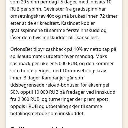
som 20 spinn per dag i 5 dager, med innsats 10
RUB per spinn. Gevinster fra gratisspinn har
omsetningskrav 40x og må brukes innen 72 timer
etter at de er kreditert. Kasinoet kobler
gratisspinnene til samme førsteinnskudd og
låser dem hvis innskuddet blir kansellert.
OrionsBet tilbyr cashback på 10% av netto tap på
spilleautomater, utbetalt hver mandag. Maks
cashback per uke er 5 000 RUB, og den kommer
som bonuspenger med 10x omsetningskrav
innen 3 dager. Kampanjer går som
tidsbegrensede reload-bonuser, for eksempel
50% opptil 10 000 RUB på fredager ved innskudd
fra 2 000 RUB, og turneringer der premiepott
oppgis i RUB og utbetaling skjer til samme
betalingsmetode som innskuddet.