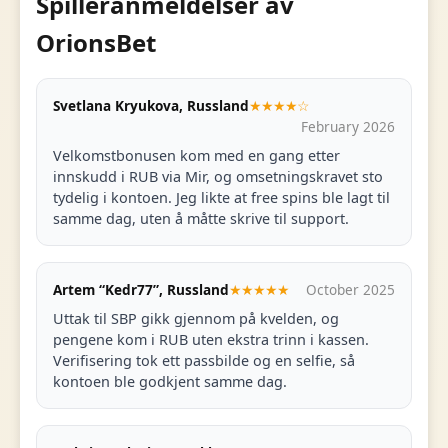
Spilleranmeldelser av
OrionsBet
Svetlana Kryukova, Russland
★★★★☆
February 2026
Velkomstbonusen kom med en gang etter
innskudd i RUB via Mir, og omsetningskravet sto
tydelig i kontoen. Jeg likte at free spins ble lagt til
samme dag, uten å måtte skrive til support.
Artem “Kedr77”, Russland
★★★★★
October 2025
Uttak til SBP gikk gjennom på kvelden, og
pengene kom i RUB uten ekstra trinn i kassen.
Verifisering tok ett passbilde og en selfie, så
kontoen ble godkjent samme dag.