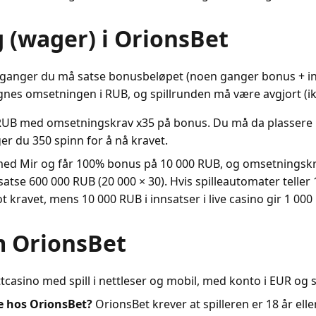
 (wager) i OrionsBet
ganger du må satse bonusbeløpet (noen ganger bonus + in
gnes omsetningen i RUB, og spillrunden må være avgjort (ikke 
UB med omsetningskrav x35 på bonus. Du må da plassere in
er du 350 spinn for å nå kravet.
med Mir og får 100% bonus på 10 000 RUB, og omsetningskra
tse 600 000 RUB (20 000 × 30). Hvis spilleautomater teller 1
t kravet, mens 10 000 RUB i innsatser i live casino gir 1 00
m OrionsBet
tcasino med spill i nettleser og mobil, med konto i EUR og s
e hos OrionsBet?
OrionsBet krever at spilleren er 18 år elle