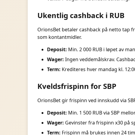
Ukentlig cashback i RUB
OrionsBet betaler cashback på netto tap fr
som kontantmidler.
Deposit:
Min. 2 000 RUB i løpet av ma
Wager:
Ingen veddemålskrav. Cashback
Term:
Krediteres hver mandag kl. 12:00
Kveldsfrispinn for SBP
OrionsBet gir frispinn ved innskudd via SBP
Deposit:
Min. 1 500 RUB via SBP mellom
Wager:
Gevinster fra frispinn x30 på 
Term:
Frispinn må brukes innen 24 time