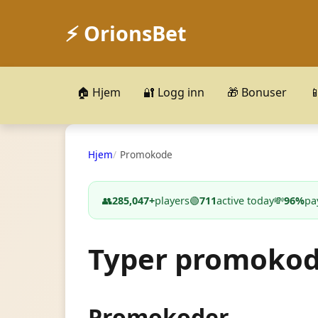
⚡ OrionsBet
🏠 Hjem
🔐 Logg inn
🎁 Bonuser

Hjem
Promokode
👥
285,047+
players
🟢
711
active today
💸
96%
pa
Typer promokode
Promokoder