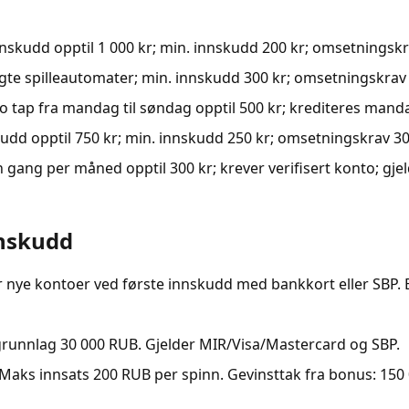
skudd opptil 1 000 kr; min. innskudd 200 kr; omsetningskra
gte spilleautomater; min. innskudd 300 kr; omsetningskrav 4
tap fra mandag til søndag opptil 500 kr; krediteres manda
dd opptil 750 kr; min. innskudd 250 kr; omsetningskrav 30x
gang per måned opptil 300 kr; krever verifisert konto; gje
nskudd
r nye kontoer ved første innskudd med bankkort eller SBP
runnlag 30 000 RUB. Gjelder MIR/Visa/Mastercard og SBP.
Maks innsats 200 RUB per spinn. Gevinsttak fra bonus: 150