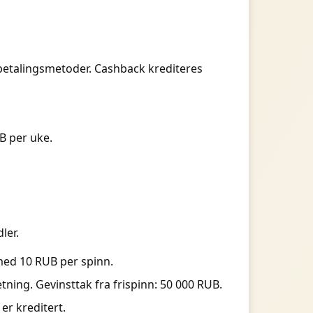
 betalingsmetoder. Cashback krediteres
B per uke.
ler.
med 10 RUB per spinn.
ning. Gevinsttak fra frispinn: 50 000 RUB.
er kreditert.