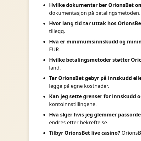
Hvilke dokumenter ber OrionsBet om
dokumentasjon på betalingsmetoden.
Hvor lang tid tar uttak hos OrionsBe
tillegg.
Hva er minimumsinnskudd og mini
EUR.
Hvilke betalingsmetoder støtter Ori
land.
Tar OrionsBet gebyr på innskudd ell
legge på egne kostnader.
Kan jeg sette grenser for innskudd 
kontoinnstillingene.
Hva skjer hvis jeg glemmer passorde
endres etter bekreftelse.
Tilbyr OrionsBet live casino?
OrionsBe