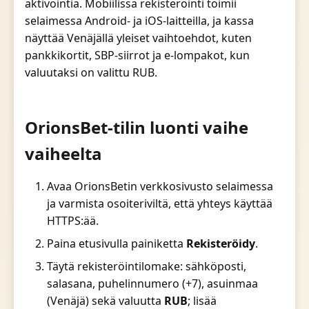
aktivointia. Mobiilissa rekisteröinti toimii
selaimessa Android- ja iOS-laitteilla, ja kassa
näyttää Venäjällä yleiset vaihtoehdot, kuten
pankkikortit, SBP-siirrot ja e-lompakot, kun
valuutaksi on valittu RUB.
OrionsBet-tilin luonti vaihe
vaiheelta
Avaa OrionsBetin verkkosivusto selaimessa
ja varmista osoiteriviltä, että yhteys käyttää
HTTPS:ää.
Paina etusivulla painiketta
Rekisteröidy
.
Täytä rekisteröintilomake: sähköposti,
salasana, puhelinnumero (+7), asuinmaa
(Venäjä) sekä valuutta
RUB
; lisää