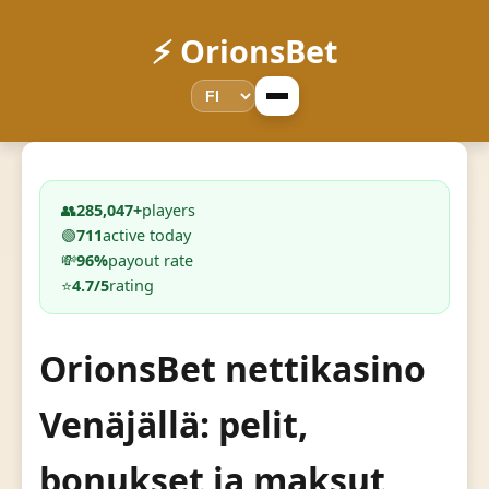
⚡ OrionsBet
👥
285,047+
players
🟢
711
active today
💸
96%
payout rate
⭐
4.7/5
rating
OrionsBet nettikasino
Venäjällä: pelit,
bonukset ja maksut