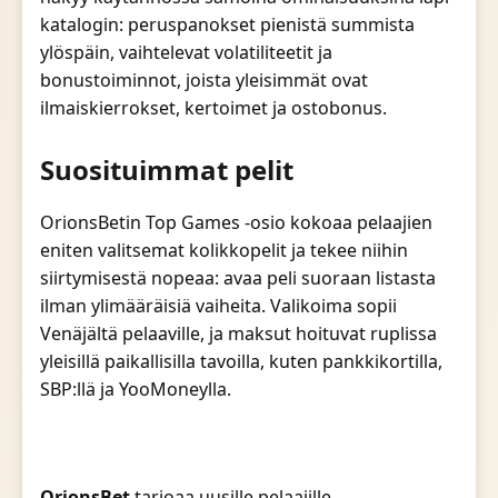
katalogin: peruspanokset pienistä summista
ylöspäin, vaihtelevat volatiliteetit ja
bonustoiminnot, joista yleisimmät ovat
ilmaiskierrokset, kertoimet ja ostobonus.
Suosituimmat pelit
OrionsBetin Top Games -osio kokoaa pelaajien
eniten valitsemat kolikkopelit ja tekee niihin
siirtymisestä nopeaa: avaa peli suoraan listasta
ilman ylimääräisiä vaiheita. Valikoima sopii
Venäjältä pelaaville, ja maksut hoituvat ruplissa
yleisillä paikallisilla tavoilla, kuten pankkikortilla,
SBP:llä ja YooMoneylla.
OrionsBet
tarjoaa uusille pelaajille