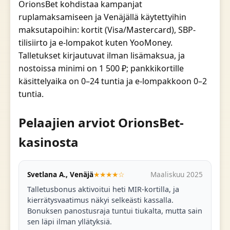
OrionsBet kohdistaa kampanjat
ruplamaksamiseen ja Venäjällä käytettyihin
maksutapoihin: kortit (Visa/Mastercard), SBP-
tilisiirto ja e-lompakot kuten YooMoney.
Talletukset kirjautuvat ilman lisämaksua, ja
nostoissa minimi on 1 500 ₽; pankkikortille
käsittelyaika on 0–24 tuntia ja e-lompakkoon 0–2
tuntia.
Pelaajien arviot OrionsBet-
kasinosta
Svetlana A., Venäjä
★★★★☆
Maaliskuu 2025
Talletusbonus aktivoitui heti MIR-kortilla, ja
kierrätysvaatimus näkyi selkeästi kassalla.
Bonuksen panostusraja tuntui tiukalta, mutta sain
sen läpi ilman yllätyksiä.