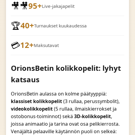
🎥
🎥
95+
Live-jakajapelit
🏆
40+
Turnaukset kuukaudessa
💳
12+
Maksutavat
OrionsBetin kolikkopelit: lyhyt
katsaus
OrionsBetin aulassa on kolme päätyyppiä:
klassiset kolikkopelit
(3 rullaa, perussymbolit),
videokolikkopelit
(5 rullaa, ilmaiskierrokset ja
ostobonus-toiminnot) sekä
3D-kolikkopelit
,
joissa animaatio ja tarina ovat osa pelikierrosta.
Venäjältä pelaaville käytännön puoli on selkeä: