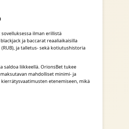
ö
ovelluksessa ilman erillistä
blackjack ja baccarat reaaliaikaisilla
 (RUB), ja talletus- sekä kotiutushistoria
ta saldoa liikkeellä. OrionsBet tukee
ää maksutavan mahdolliset minimi- ja
en kierrätysvaatimusten etenemiseen, mikä