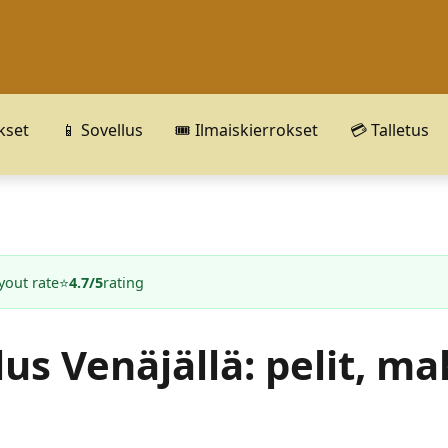
kset
📱 Sovellus
🎟️ Ilmaiskierrokset
💳 Talletus
yout rate
⭐
4.7/5
rating
s Venäjällä: pelit, mak