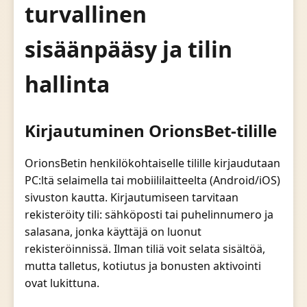
turvallinen
sisäänpääsy ja tilin
hallinta
Kirjautuminen OrionsBet-tilille
OrionsBetin henkilökohtaiselle tilille kirjaudutaan
PC:ltä selaimella tai mobiililaitteelta (Android/iOS)
sivuston kautta. Kirjautumiseen tarvitaan
rekisteröity tili: sähköposti tai puhelinnumero ja
salasana, jonka käyttäjä on luonut
rekisteröinnissä. Ilman tiliä voit selata sisältöä,
mutta talletus, kotiutus ja bonusten aktivointi
ovat lukittuna.