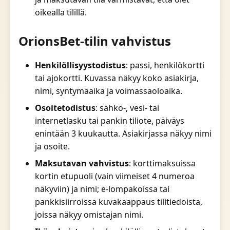
oikealla tilillä.
OrionsBet-tilin vahvistus
Henkilöllisyystodistus
: passi, henkilökortti
tai ajokortti. Kuvassa näkyy koko asiakirja,
nimi, syntymäaika ja voimassaoloaika.
Osoitetodistus
: sähkö-, vesi- tai
internetlasku tai pankin tiliote, päiväys
enintään 3 kuukautta. Asiakirjassa näkyy nimi
ja osoite.
Maksutavan vahvistus
: korttimaksuissa
kortin etupuoli (vain viimeiset 4 numeroa
näkyviin) ja nimi; e-lompakoissa tai
pankkisiirroissa kuvakaappaus tilitiedoista,
joissa näkyy omistajan nimi.