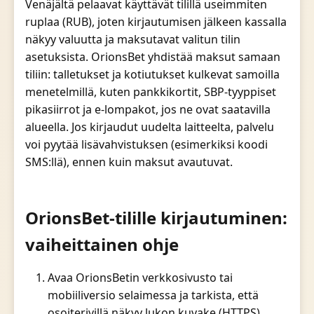
Venäjältä pelaavat käyttävät tilillä useimmiten
ruplaa (RUB), joten kirjautumisen jälkeen kassalla
näkyy valuutta ja maksutavat valitun tilin
asetuksista. OrionsBet yhdistää maksut samaan
tiliin: talletukset ja kotiutukset kulkevat samoilla
menetelmillä, kuten pankkikortit, SBP-tyyppiset
pikasiirrot ja e-lompakot, jos ne ovat saatavilla
alueella. Jos kirjaudut uudelta laitteelta, palvelu
voi pyytää lisävahvistuksen (esimerkiksi koodi
SMS:llä), ennen kuin maksut avautuvat.
OrionsBet-tilille kirjautuminen:
vaiheittainen ohje
Avaa OrionsBetin verkkosivusto tai
mobiiliversio selaimessa ja tarkista, että
osoiterivillä näkyy lukon kuvake (HTTPS).