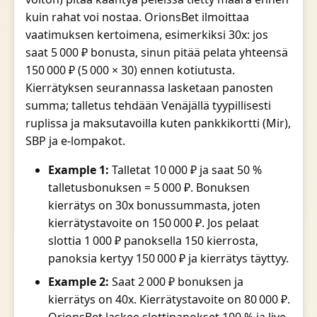
kuin rahat voi nostaa. OrionsBet ilmoittaa
vaatimuksen kertoimena, esimerkiksi 30x: jos
saat 5 000 ₽ bonusta, sinun pitää pelata yhteensä
150 000 ₽ (5 000 × 30) ennen kotiutusta.
Kierrätyksen seurannassa lasketaan panosten
summa; talletus tehdään Venäjällä tyypillisesti
ruplissa ja maksutavoilla kuten pankkikortti (Mir),
SBP ja e-lompakot.
Example 1:
Talletat 10 000 ₽ ja saat 50 %
talletusbonuksen = 5 000 ₽. Bonuksen
kierrätys on 30x bonussummasta, joten
kierrätystavoite on 150 000 ₽. Jos pelaat
slottia 1 000 ₽ panoksella 150 kierrosta,
panoksia kertyy 150 000 ₽ ja kierrätys täyttyy.
Example 2:
Saat 2 000 ₽ bonuksen ja
kierrätys on 40x. Kierrätystavoite on 80 000 ₽.
OrionsBet laskee slottipanokset 100 % ja live-