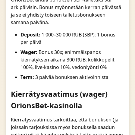
arkipäivisin. Bonus myönnetään kerran päivässä
ja se ei yhdisty toiseen talletusbonukseen
samana päivänä.
Deposit:
1 000–30 000 RUB (SBP); 1 bonus
per päivä
Wager:
Bonus 30x; enimmäispanos
kierrätyksen aikana 300 RUB; kolikkopelit
100%, live-kasino 10%, vedonlyönti 0%
Term:
3 päivää bonuksen aktivoinnista
Kierrätysvaatimus (wager)
OrionsBet-kasinolla
Kierrätysvaatimus tarkoittaa, että bonuksen (ja
joissain tarjouksissa myös bonuksella saadun
voiton) pitää kääntyä peleissä tietty määrä ennen