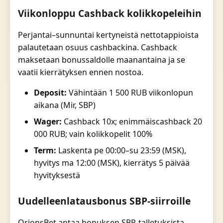
Viikonloppu Cashback kolikkopeleihin
Perjantai–sunnuntai kertyneistä nettotappioista
palautetaan osuus cashbackina. Cashback
maksetaan bonussaldolle maanantaina ja se
vaatii kierrätyksen ennen nostoa.
Deposit:
Vähintään 1 500 RUB viikonlopun
aikana (Mir, SBP)
Wager:
Cashback 10x; enimmäiscashback 20
000 RUB; vain kolikkopelit 100%
Term:
Laskenta pe 00:00–su 23:59 (MSK),
hyvitys ma 12:00 (MSK), kierrätys 5 päivää
hyvityksestä
Uudelleenlatausbonus SBP-siirroille
OrionsBet antaa bonuksen SBP-talletuksista