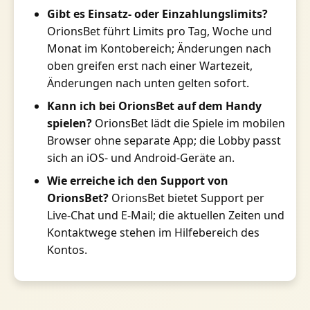
Gibt es Einsatz- oder Einzahlungslimits?
OrionsBet führt Limits pro Tag, Woche und
Monat im Kontobereich; Änderungen nach
oben greifen erst nach einer Wartezeit,
Änderungen nach unten gelten sofort.
Kann ich bei OrionsBet auf dem Handy
spielen?
OrionsBet lädt die Spiele im mobilen
Browser ohne separate App; die Lobby passt
sich an iOS- und Android-Geräte an.
Wie erreiche ich den Support von
OrionsBet?
OrionsBet bietet Support per
Live-Chat und E-Mail; die aktuellen Zeiten und
Kontaktwege stehen im Hilfebereich des
Kontos.