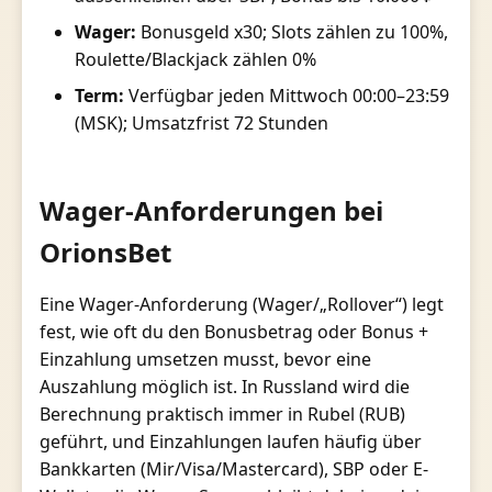
Wager:
Bonusgeld x30; Slots zählen zu 100%,
Roulette/Blackjack zählen 0%
Term:
Verfügbar jeden Mittwoch 00:00–23:59
(MSK); Umsatzfrist 72 Stunden
Wager-Anforderungen bei
OrionsBet
Eine Wager-Anforderung (Wager/„Rollover“) legt
fest, wie oft du den Bonusbetrag oder Bonus +
Einzahlung umsetzen musst, bevor eine
Auszahlung möglich ist. In Russland wird die
Berechnung praktisch immer in Rubel (RUB)
geführt, und Einzahlungen laufen häufig über
Bankkarten (Mir/Visa/Mastercard), SBP oder E-