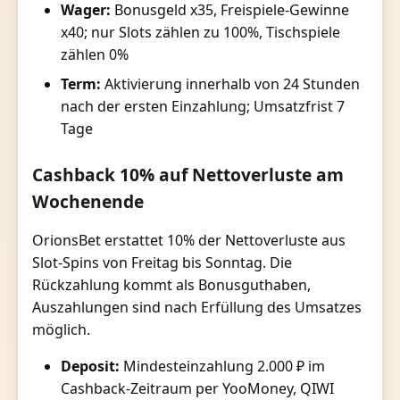
Wager:
Bonusgeld x35, Freispiele-Gewinne
x40; nur Slots zählen zu 100%, Tischspiele
zählen 0%
Term:
Aktivierung innerhalb von 24 Stunden
nach der ersten Einzahlung; Umsatzfrist 7
Tage
Cashback 10% auf Nettoverluste am
Wochenende
OrionsBet erstattet 10% der Nettoverluste aus
Slot-Spins von Freitag bis Sonntag. Die
Rückzahlung kommt als Bonusguthaben,
Auszahlungen sind nach Erfüllung des Umsatzes
möglich.
Deposit:
Mindesteinzahlung 2.000 ₽ im
Cashback-Zeitraum per YooMoney, QIWI