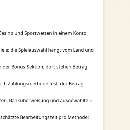
Casino und Sportwetten in einem Konto,
Spiele; die Spielauswahl hängt vom Land und
n der Bonus-Sektion; dort stehen Betrag,
nach Zahlungsmethode fest; der Betrag
ten, Banküberweisung und ausgewählte E-
eschätzte Bearbeitungszeit pro Methode;