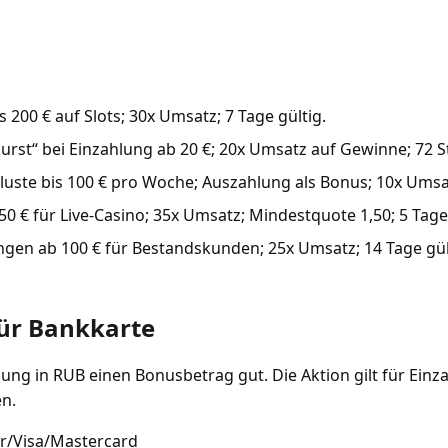
00 € auf Slots; 30x Umsatz; 7 Tage gültig.
burst“ bei Einzahlung ab 20 €; 20x Umsatz auf Gewinne; 72 S
uste bis 100 € pro Woche; Auszahlung als Bonus; 10x Ums
 € für Live-Casino; 35x Umsatz; Mindestquote 1,50; 5 Tage 
gen ab 100 € für Bestandskunden; 25x Umsatz; 14 Tage gül
ür Bankkarte
ung in RUB einen Bonusbetrag gut. Die Aktion gilt für Einz
n.
r/Visa/Mastercard