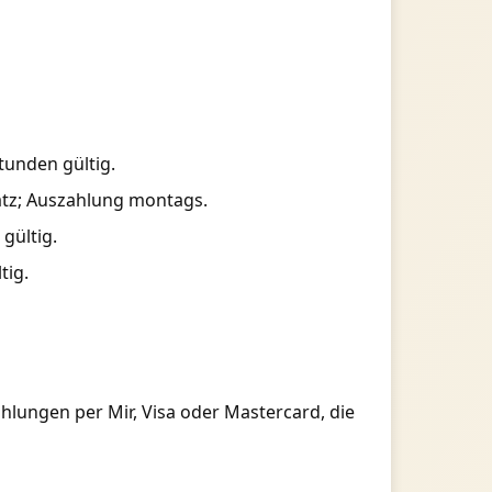
tunden gültig.
atz; Auszahlung montags.
gültig.
tig.
ahlungen per Mir, Visa oder Mastercard, die