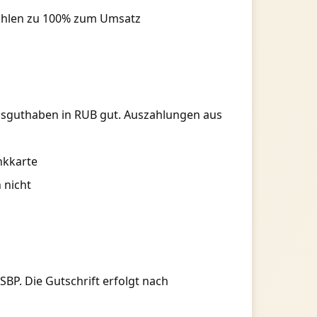
zählen zu 100% zum Umsatz
nusguthaben in RUB gut. Auszahlungen aus
nkkarte
 nicht
BP. Die Gutschrift erfolgt nach