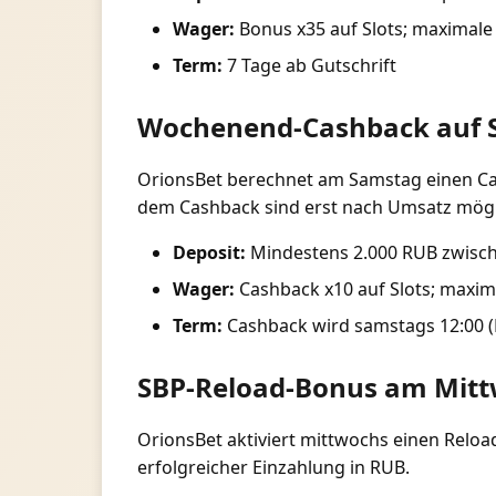
Wager:
Bonus x35 auf Slots; maximale
Term:
7 Tage ab Gutschrift
Wochenend-Cashback auf S
OrionsBet berechnet am Samstag einen Cas
dem Cashback sind erst nach Umsatz mögl
Deposit:
Mindestens 2.000 RUB zwisch
Wager:
Cashback x10 auf Slots; maxima
Term:
Cashback wird samstags 12:00 (
SBP-Reload-Bonus am Mit
OrionsBet aktiviert mittwochs einen Reloa
erfolgreicher Einzahlung in RUB.