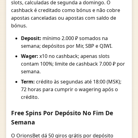
slots, calculadas de segunda a domingo. O
cashback é creditado como bónus e não cobre
apostas canceladas ou apostas com saldo de
bónus.
Deposit:
mínimo 2.000 ₽ somados na
semana; depósitos por Mir, SBP e QIWI.
Wager:
x10 no cashback; apenas slots
contam 100%; limite de cashback 7.000 ₽ por
semana.
Term:
crédito às segundas até 18:00 (MSK);
72 horas para cumprir o wagering após o
crédito.
Free Spins Por Depósito No Fim De
Semana
O OrionsBet dá 50 giros grátis por depósito