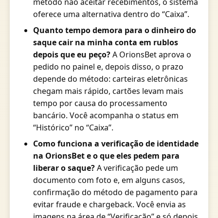
método não aceitar recebimentos, o sistema
oferece uma alternativa dentro do “Caixa”.
Quanto tempo demora para o dinheiro do
saque cair na minha conta em rublos
depois que eu peço?
A OrionsBet aprova o
pedido no painel e, depois disso, o prazo
depende do método: carteiras eletrônicas
chegam mais rápido, cartões levam mais
tempo por causa do processamento
bancário. Você acompanha o status em
“Histórico” no “Caixa”.
Como funciona a verificação de identidade
na OrionsBet e o que eles pedem para
liberar o saque?
A verificação pede um
documento com foto e, em alguns casos,
confirmação do método de pagamento para
evitar fraude e chargeback. Você envia as
imagens na área de “Verificação” e só depois