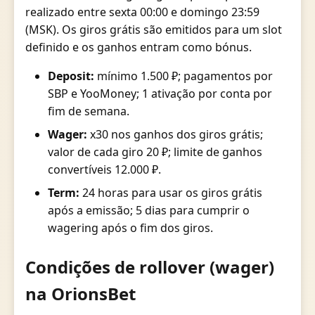
realizado entre sexta 00:00 e domingo 23:59
(MSK). Os giros grátis são emitidos para um slot
definido e os ganhos entram como bónus.
Deposit:
mínimo 1.500 ₽; pagamentos por
SBP e YooMoney; 1 ativação por conta por
fim de semana.
Wager:
x30 nos ganhos dos giros grátis;
valor de cada giro 20 ₽; limite de ganhos
convertíveis 12.000 ₽.
Term:
24 horas para usar os giros grátis
após a emissão; 5 dias para cumprir o
wagering após o fim dos giros.
Condições de rollover (wager)
na OrionsBet