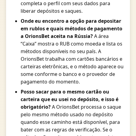
completa o perfil com seus dados para
liberar depósitos e saques.
Onde eu encontro a opção para depositar
em rublos e quais métodos de pagamento
a OrionsBet aceita na Rússia?
A área
“Caixa” mostra o RUB como moeda e lista os
métodos disponíveis no seu país. A
OrionsBet trabalha com cartões bancários e
carteiras eletrônicas, e o método aparece ou
some conforme o banco e o provedor de
pagamento do momento.
Posso sacar para o mesmo cartão ou
carteira que eu usei no depósito, e isso é
obrigatório?
A OrionsBet processa o saque
pelo mesmo método usado no depósito
quando esse caminho está disponível, para
bater com as regras de verificação. Se o