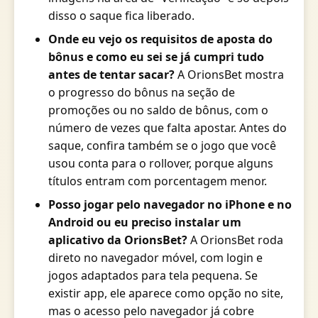
disso o saque fica liberado.
Onde eu vejo os requisitos de aposta do
bônus e como eu sei se já cumpri tudo
antes de tentar sacar?
A OrionsBet mostra
o progresso do bônus na seção de
promoções ou no saldo de bônus, com o
número de vezes que falta apostar. Antes do
saque, confira também se o jogo que você
usou conta para o rollover, porque alguns
títulos entram com porcentagem menor.
Posso jogar pelo navegador no iPhone e no
Android ou eu preciso instalar um
aplicativo da OrionsBet?
A OrionsBet roda
direto no navegador móvel, com login e
jogos adaptados para tela pequena. Se
existir app, ele aparece como opção no site,
mas o acesso pelo navegador já cobre