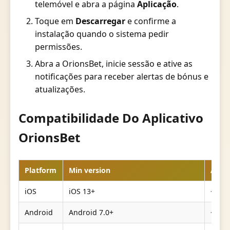
telemóvel e abra a página
Aplicação
.
Toque em
Descarregar
e confirme a
instalação quando o sistema pedir
permissões.
Abra a OrionsBet, inicie sessão e ative as
notificações para receber alertas de bónus e
atualizações.
Compatibilidade Do Aplicativo
OrionsBet
Platform
Min version
App s
iOS
iOS 13+
~98 
Android
Android 7.0+
~44 