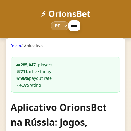
⚡ OrionsBet
Início
Aplicativo
👥
285,047+
players
🟢
711
active today
💸
96%
payout rate
⭐
4.7/5
rating
Aplicativo OrionsBet
na Rússia: jogos,