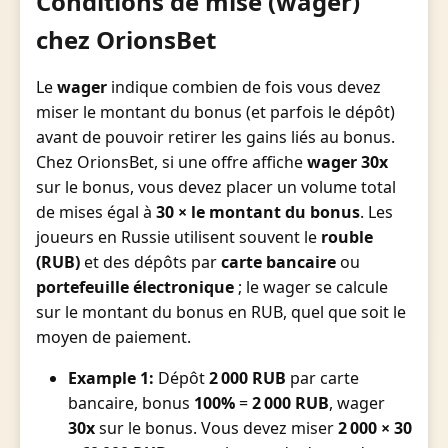
Conditions de mise (wager)
chez OrionsBet
Le
wager
indique combien de fois vous devez
miser le montant du bonus (et parfois le dépôt)
avant de pouvoir retirer les gains liés au bonus.
Chez OrionsBet, si une offre affiche
wager 30x
sur le bonus, vous devez placer un volume total
de mises égal à
30 × le montant du bonus
. Les
joueurs en Russie utilisent souvent le
rouble
(RUB)
et des dépôts par
carte bancaire
ou
portefeuille électronique
; le wager se calcule
sur le montant du bonus en RUB, quel que soit le
moyen de paiement.
Example 1:
Dépôt
2 000 RUB
par carte
bancaire, bonus
100%
=
2 000 RUB
, wager
30x
sur le bonus. Vous devez miser
2 000 × 30