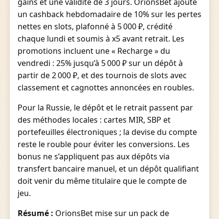
gains et une validité de 3 jours. OrionsBet ajoute
un cashback hebdomadaire de 10% sur les pertes
nettes en slots, plafonné à 5 000 ₽, crédité
chaque lundi et soumis à x5 avant retrait. Les
promotions incluent une « Recharge » du
vendredi : 25% jusqu’à 5 000 ₽ sur un dépôt à
partir de 2 000 ₽, et des tournois de slots avec
classement et cagnottes annoncées en roubles.
Pour la Russie, le dépôt et le retrait passent par
des méthodes locales : cartes MIR, SBP et
portefeuilles électroniques ; la devise du compte
reste le rouble pour éviter les conversions. Les
bonus ne s’appliquent pas aux dépôts via
transfert bancaire manuel, et un dépôt qualifiant
doit venir du même titulaire que le compte de
jeu.
Résumé :
OrionsBet mise sur un pack de