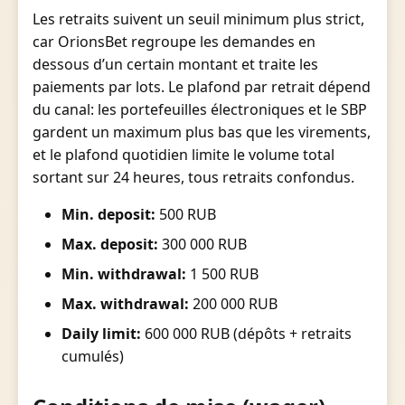
Les retraits suivent un seuil minimum plus strict,
car OrionsBet regroupe les demandes en
dessous d’un certain montant et traite les
paiements par lots. Le plafond par retrait dépend
du canal: les portefeuilles électroniques et le SBP
gardent un maximum plus bas que les virements,
et le plafond quotidien limite le volume total
sortant sur 24 heures, tous retraits confondus.
Min. deposit:
500 RUB
Max. deposit:
300 000 RUB
Min. withdrawal:
1 500 RUB
Max. withdrawal:
200 000 RUB
Daily limit:
600 000 RUB (dépôts + retraits
cumulés)