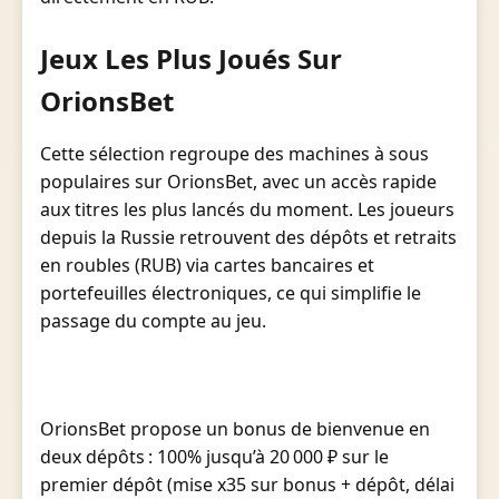
Jeux Les Plus Joués Sur
OrionsBet
Cette sélection regroupe des machines à sous
populaires sur OrionsBet, avec un accès rapide
aux titres les plus lancés du moment. Les joueurs
depuis la Russie retrouvent des dépôts et retraits
en roubles (RUB) via cartes bancaires et
portefeuilles électroniques, ce qui simplifie le
passage du compte au jeu.
OrionsBet propose un bonus de bienvenue en
deux dépôts : 100% jusqu’à 20 000 ₽ sur le
premier dépôt (mise x35 sur bonus + dépôt, délai