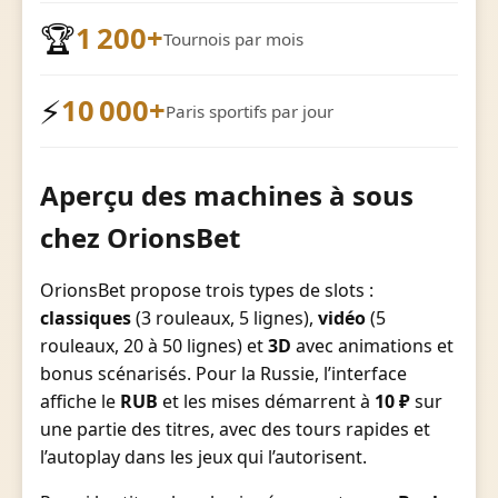
🏆
1 200+
Tournois par mois
⚡
10 000+
Paris sportifs par jour
Aperçu des machines à sous
chez OrionsBet
OrionsBet propose trois types de slots :
classiques
(3 rouleaux, 5 lignes),
vidéo
(5
rouleaux, 20 à 50 lignes) et
3D
avec animations et
bonus scénarisés. Pour la Russie, l’interface
affiche le
RUB
et les mises démarrent à
10 ₽
sur
une partie des titres, avec des tours rapides et
l’autoplay dans les jeux qui l’autorisent.