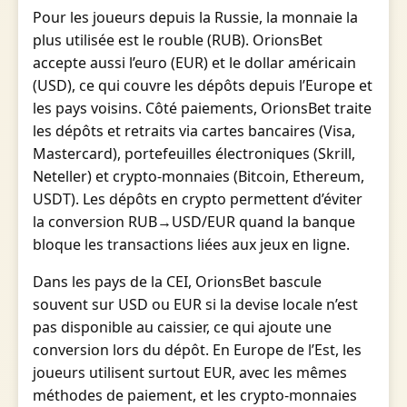
Pour les joueurs depuis la Russie, la monnaie la
plus utilisée est le rouble (RUB). OrionsBet
accepte aussi l’euro (EUR) et le dollar américain
(USD), ce qui couvre les dépôts depuis l’Europe et
les pays voisins. Côté paiements, OrionsBet traite
les dépôts et retraits via cartes bancaires (Visa,
Mastercard), portefeuilles électroniques (Skrill,
Neteller) et crypto-monnaies (Bitcoin, Ethereum,
USDT). Les dépôts en crypto permettent d’éviter
la conversion RUB→USD/EUR quand la banque
bloque les transactions liées aux jeux en ligne.
Dans les pays de la CEI, OrionsBet bascule
souvent sur USD ou EUR si la devise locale n’est
pas disponible au caissier, ce qui ajoute une
conversion lors du dépôt. En Europe de l’Est, les
joueurs utilisent surtout EUR, avec les mêmes
méthodes de paiement, et les crypto-monnaies