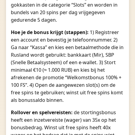
gokkasten in de categorie “Slots” en worden in
bundels van 20 spins per dag vrijgegeven
gedurende 5 dagen.
Hoe je de bonus krijgt (stappen):
1) Registreer
een account en bevestig je telefoonnummer. 2)
Ga naar “Kassa” en kies een betaalmethode die in
Rusland wordt gebruikt: bankkaart (Mir), SBP
(Snelle Betaalsysteem) of een e-wallet. 3) Stort
minimaal €10 (≈ 1.000 RUB) en kies bij het
afrekenen de promotie “Welkomstbonus 100% +
100 FS”. 4) Open de aangewezen slot(s) om de
free spins te gebruiken; winst uit free spins komt
als bonussaldo binnen.
Rollover en spelvereisten:
de stortingsbonus
heeft een inzetvereiste (wager) van 35x op het
bonusbedrag. Winst uit free spins heeft 40x
wager op het bedrag dat je met de spins wint.