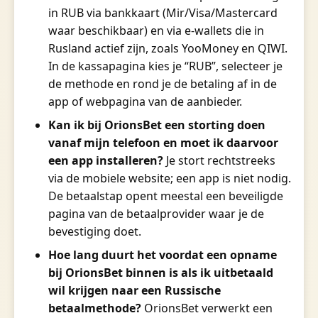
in RUB via bankkaart (Mir/Visa/Mastercard
waar beschikbaar) en via e-wallets die in
Rusland actief zijn, zoals YooMoney en QIWI.
In de kassapagina kies je “RUB”, selecteer je
de methode en rond je de betaling af in de
app of webpagina van de aanbieder.
Kan ik bij OrionsBet een storting doen
vanaf mijn telefoon en moet ik daarvoor
een app installeren?
Je stort rechtstreeks
via de mobiele website; een app is niet nodig.
De betaalstap opent meestal een beveiligde
pagina van de betaalprovider waar je de
bevestiging doet.
Hoe lang duurt het voordat een opname
bij OrionsBet binnen is als ik uitbetaald
wil krijgen naar een Russische
betaalmethode?
OrionsBet verwerkt een