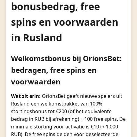
bonusbedrag, free
spins en voorwaarden
in Rusland
Welkomstbonus bij OrionsBet:
bedragen, free spins en
voorwaarden
Wat zit erin:
OrionsBet geeft nieuwe spelers uit
Rusland een welkomstpakket van 100%
stortingsbonus tot €200 (of het equivalente
bedrag in RUB bij afrekening) + 100 free spins. De
minimale storting voor activatie is €10 (≈ 1.000
RUB). De free spins gelden voor geselecteerde