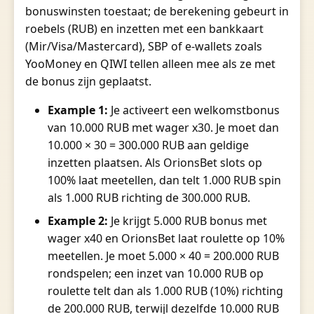
bonuswinsten toestaat; de berekening gebeurt in
roebels (RUB) en inzetten met een bankkaart
(Mir/Visa/Mastercard), SBP of e-wallets zoals
YooMoney en QIWI tellen alleen mee als ze met
de bonus zijn geplaatst.
Example 1:
Je activeert een welkomstbonus
van 10.000 RUB met wager x30. Je moet dan
10.000 × 30 = 300.000 RUB aan geldige
inzetten plaatsen. Als OrionsBet slots op
100% laat meetellen, dan telt 1.000 RUB spin
als 1.000 RUB richting de 300.000 RUB.
Example 2:
Je krijgt 5.000 RUB bonus met
wager x40 en OrionsBet laat roulette op 10%
meetellen. Je moet 5.000 × 40 = 200.000 RUB
rondspelen; een inzet van 10.000 RUB op
roulette telt dan als 1.000 RUB (10%) richting
de 200.000 RUB, terwijl dezelfde 10.000 RUB