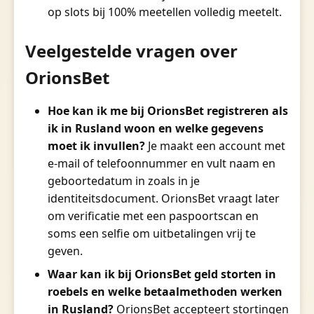
op slots bij 100% meetellen volledig meetelt.
Veelgestelde vragen over
OrionsBet
Hoe kan ik me bij OrionsBet registreren als
ik in Rusland woon en welke gegevens
moet ik invullen?
Je maakt een account met
e‑mail of telefoonnummer en vult naam en
geboortedatum in zoals in je
identiteitsdocument. OrionsBet vraagt later
om verificatie met een paspoortscan en
soms een selfie om uitbetalingen vrij te
geven.
Waar kan ik bij OrionsBet geld storten in
roebels en welke betaalmethoden werken
in Rusland?
OrionsBet accepteert stortingen