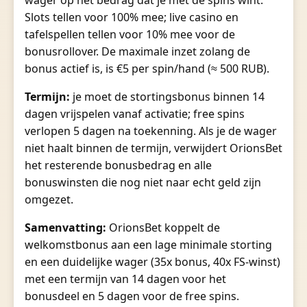
Slots tellen voor 100% mee; live casino en
tafelspellen tellen voor 10% mee voor de
bonusrollover. De maximale inzet zolang de
bonus actief is, is €5 per spin/hand (≈ 500 RUB).
Termijn:
je moet de stortingsbonus binnen 14
dagen vrijspelen vanaf activatie; free spins
verlopen 5 dagen na toekenning. Als je de wager
niet haalt binnen de termijn, verwijdert OrionsBet
het resterende bonusbedrag en alle
bonuswinsten die nog niet naar echt geld zijn
omgezet.
Samenvatting:
OrionsBet koppelt de
welkomstbonus aan een lage minimale storting
en een duidelijke wager (35x bonus, 40x FS-winst)
met een termijn van 14 dagen voor het
bonusdeel en 5 dagen voor de free spins.